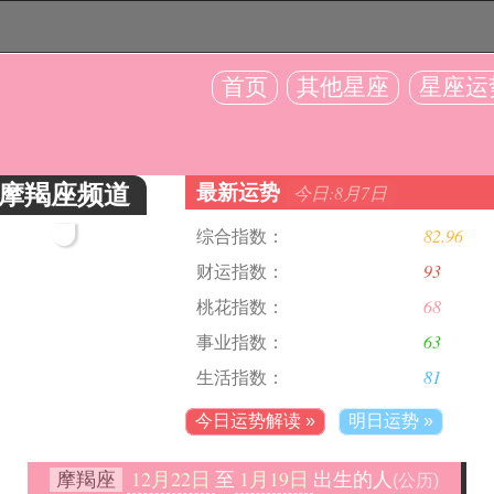
首页
其他星座
星座运
摩羯座频道
最新运势
今日:8月7日
82.96
综合指数：
93
财运指数：
68
桃花指数：
63
事业指数：
81
生活指数：
今日运势解读 »
明日运势 »
12月22日
1月19日
摩羯座
至
出生的人
(公历)