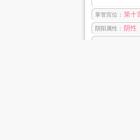
第十
掌管宫位：
阴性
阴阳属性：
金牛
最配星座：
详解：
摩羯座和什
性格特点：
强的时间观念，
摩羯
优点：
优