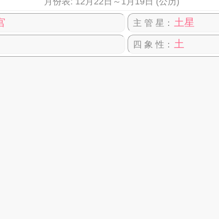
月份表: 12月22日～1月19日 (公历)
宫
土星
主 管 星：
土
四 象 性：
、处女座
么星座最配对？
摩羯座性格
摩羯座的人，很有自己的想法，很注重实际，耐力十足
重视权威和名声，有不错的组织领导能力，是值得依赖的
座女孩性格 ▼
摩羯座男生性
越、聪慧、实际
优点：
宽大 、乐观