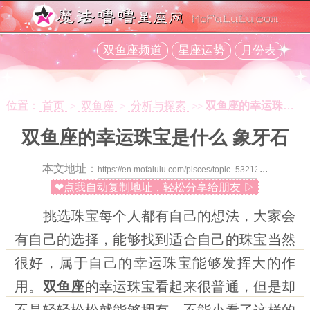
双鱼座频道
星座运势
月份表
位置：
首页
双鱼座
分析与探索
双鱼座的幸运珠宝是什么 象牙石
>
>
>>
双鱼座的幸运珠宝是什么 象牙石
本文地址：
...
❤点我自动复制地址，轻松分享给朋友 ▷
挑选珠宝每个人都有自己的想法，大家会
有自己的选择，能够找到适合自己的珠宝当然
很好，属于自己的幸运珠宝能够发挥大的作
用。
双鱼座
的幸运珠宝看起来很普通，但是却